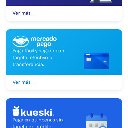
Ver más
→
Paga fácil y seguro con
tarjeta, efectivo o
transferencia.
Ver más
→
Paga en quincenas sin
tarjeta de crédito.