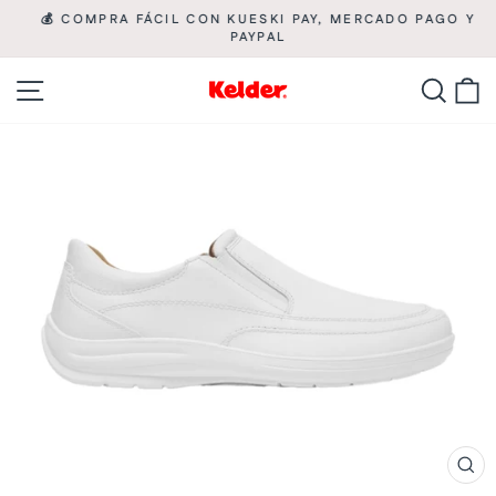
Ir
💰 COMPRA FÁCIL CON KUESKI PAY, MERCADO PAGO Y

directamente
PAYPAL
diapositivas
pausa
al
Navegación
Busca
C
contenido
CE
(ES