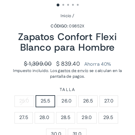
Inicio
/
CÓDIGO:
09852X
Zapatos Confort Flexi
Blanco para Hombre
Precio
Precio
$ 1,399.00
$ 839.40
Ahorra 40%
habitual
de
Impuesto incluido. Los
gastos de envío
se calculan en la
oferta
pantalla de pagos.
TALLA
25.0
25.5
26.0
26.5
27.0
27.5
28.0
28.5
29.0
29.5
30.0
31.0