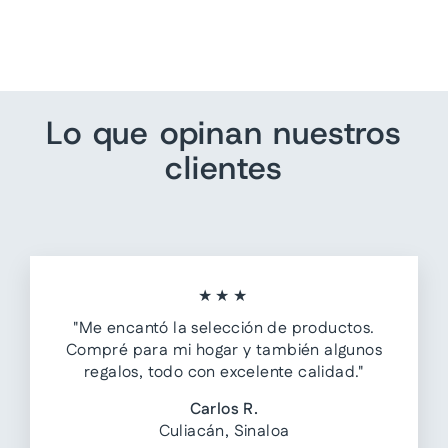
Precio
Precio
$ 1,399.00
$ 839.40
habitual
de
Ahorra 40%
oferta
Lo que opinan nuestros
clientes
★★★
"Me encantó la selección de productos.
Compré para mi hogar y también algunos
regalos, todo con excelente calidad."
Carlos R.
Culiacán, Sinaloa