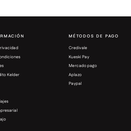
ORMACIÓN
MÉTODOS DE PAGO
privacidad
Credivale
ondiciones
Kueski Pay
es
Mercado pago
dito Kelder
Aplazo
+
Paypal
iajes
presarial
bajo