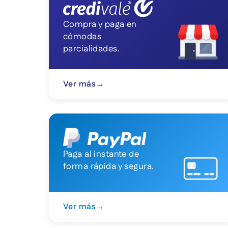
Compra y paga en
cómodas
parcialidades.
Ver más
→
Paga al instante de
forma rápida y segura.
Ver más
→