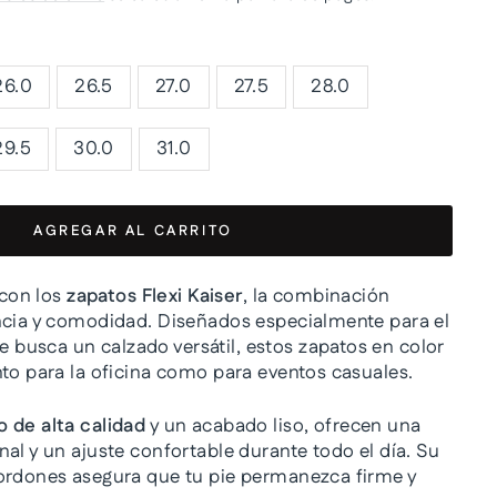
26.0
26.5
27.0
27.5
28.0
29.5
30.0
31.0
AGREGAR AL CARRITO
 con los
zapatos Flexi Kaiser
, la combinación
ncia y comodidad. Diseñados especialmente para el
usca un calzado versátil, estos zapatos en color
nto para la oficina como para eventos casuales.
o de alta calidad
y un acabado liso, ofrecen una
al y un ajuste confortable durante todo el día. Su
ordones asegura que tu pie permanezca firme y