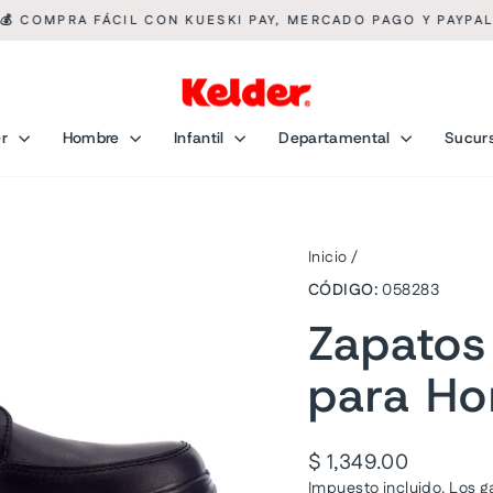
💰 COMPRA FÁCIL CON KUESKI PAY, MERCADO PAGO Y PAYPA
diapositivas
pausa
er
Hombre
Infantil
Departamental
Sucur
Inicio
/
CÓDIGO:
058283
Zapatos
para H
Precio
$ 1,349.00
habitual
Impuesto incluido. Los
g