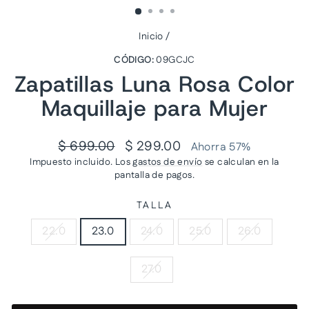
Inicio
/
CÓDIGO:
09GCJC
Zapatillas Luna Rosa Color
Maquillaje para Mujer
Precio
Precio
$ 699.00
$ 299.00
Ahorra 57%
habitual
de
Impuesto incluido. Los
gastos de envío
se calculan en la
oferta
pantalla de pagos.
TALLA
22.0
23.0
24.0
25.0
26.0
27.0