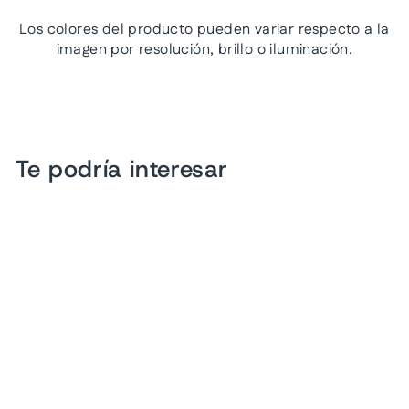
Los colores del producto pueden variar respecto a la
imagen por resolución, brillo o iluminación.
Te podría interesar
Oferta
Zapatillas Luna Rosa
Color Maquillaje para
Mujer
Precio
Precio
$ 699.00
$ 299.00
habitual
de
Ahorra 57%
oferta