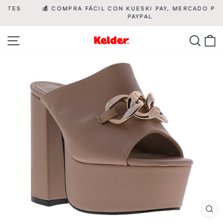
Ir
💰 COMPRA FÁCIL CON KUESKI PAY, MERCADO PAGO Y

directamente
PAYPAL
diapositivas
pausa
al
Navegación
Busca
C
contenido
CE
(ES