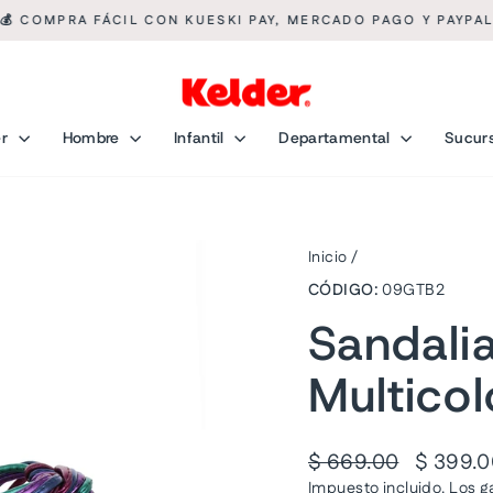
💰 COMPRA FÁCIL CON KUESKI PAY, MERCADO PAGO Y PAYPA
diapositivas
pausa
er
Hombre
Infantil
Departamental
Sucur
Inicio
/
CÓDIGO:
09GTB2
Sandali
Multicol
Precio
Precio
$ 669.00
$ 399.
habitual
de
Impuesto incluido. Los
g