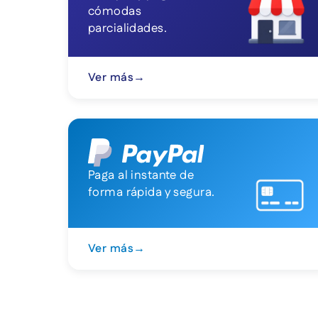
cómodas
parcialidades.
Ver más
→
Paga al instante de
forma rápida y segura.
Ver más
→