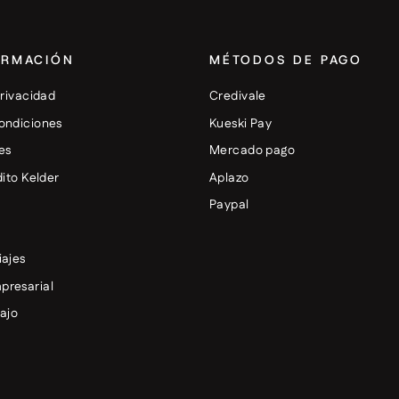
ORMACIÓN
MÉTODOS DE PAGO
privacidad
Credivale
ondiciones
Kueski Pay
es
Mercado pago
dito Kelder
Aplazo
+
Paypal
iajes
presarial
bajo