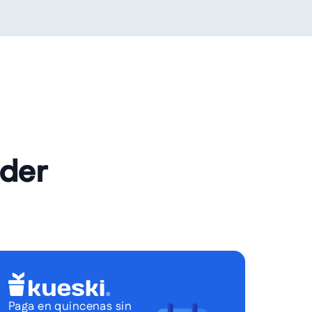
lder
Paga en quincenas sin