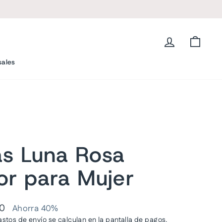
L
Ingresar
Carrit
sales
as Luna Rosa
or para Mujer
00
Ahorra 40%
astos de envío
se calculan en la pantalla de pagos.