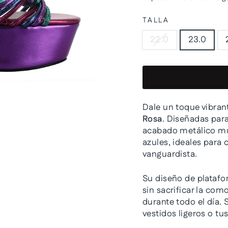
oferta
TALLA
22.0
23.0
Dale un toque vibran
Rosa
. Diseñadas par
acabado metálico mu
azules, ideales para 
vanguardista.
Su diseño de platafo
sin sacrificar la co
durante todo el día.
vestidos ligeros o tus