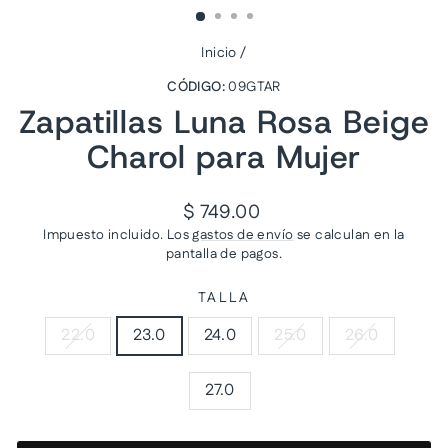
Inicio
/
CÓDIGO:
09GTAR
Zapatillas Luna Rosa Beige
Charol para Mujer
Precio
$ 749.00
habitual
Impuesto incluido. Los
gastos de envío
se calculan en la
pantalla de pagos.
TALLA
22.0
23.0
24.0
25.0
26.0
27.0