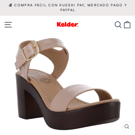
Ir
💰 COMPRA FÁCIL CON KUESKI PAY, MERCADO PAGO Y

directamente
PAYPAL
diapositivas
pausa
al
Navegación
Busca
C
contenido
CE
(ES