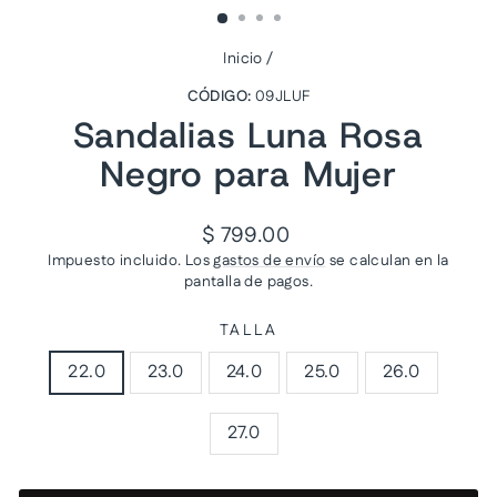
Inicio
/
CÓDIGO:
09JLUF
Sandalias Luna Rosa
Negro para Mujer
Precio
$ 799.00
habitual
Impuesto incluido. Los
gastos de envío
se calculan en la
pantalla de pagos.
TALLA
22.0
23.0
24.0
25.0
26.0
27.0