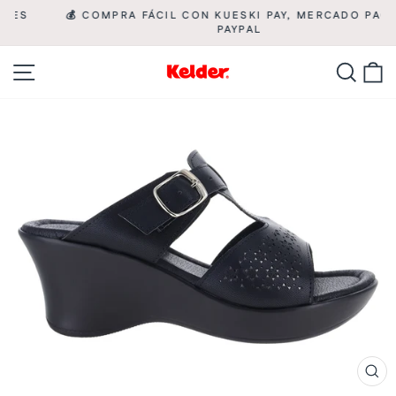
Ir
💰 COMPRA FÁCIL CON KUESKI PAY, MERCADO PAGO Y

directamente
PAYPAL
diapositivas
pausa
al
Navegación
Busca
C
contenido
CE
(ES