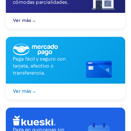
cómodas parcialidades.
Ver más
→
Paga fácil y seguro con
tarjeta, efectivo o
transferencia.
Ver más
→
Paga en quincenas sin