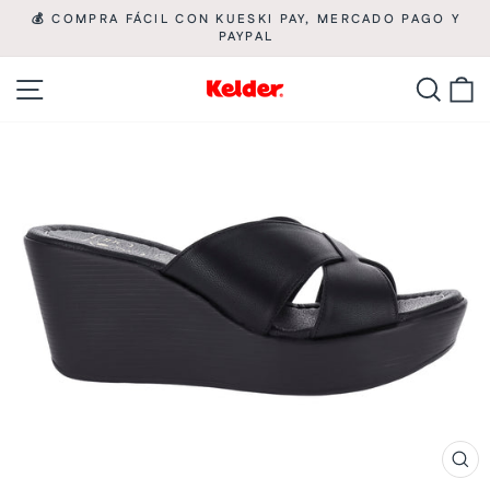
Ir
💰 COMPRA FÁCIL CON KUESKI PAY, MERCADO PAGO Y

directamente
PAYPAL
diapositivas
pausa
al
Navegación
Busca
C
contenido
CE
(ES