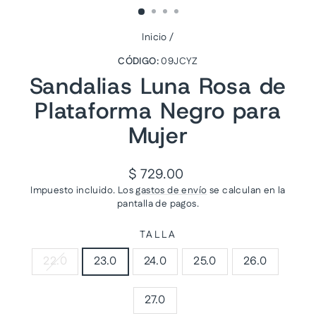
Inicio
/
CÓDIGO:
09JCYZ
Sandalias Luna Rosa de
Plataforma Negro para
Mujer
Precio
$ 729.00
habitual
Impuesto incluido. Los
gastos de envío
se calculan en la
pantalla de pagos.
TALLA
22.0
23.0
24.0
25.0
26.0
27.0