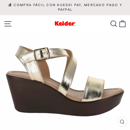
Ir
💰 COMPRA FÁCIL CON KUESKI PAY, MERCADO PAGO Y

directamente
PAYPAL
diapositivas
pausa
al
Navegación
Busca
C
contenido
CE
(ES