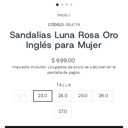
Inicio
/
CÓDIGO:
09JCYX
Sandalias Luna Rosa Oro
Inglés para Mujer
Precio
$ 699.00
habitual
Impuesto incluido. Los
gastos de envío
se calculan en la
pantalla de pagos.
TALLA
22.0
23.0
24.0
25.0
26.0
27.0