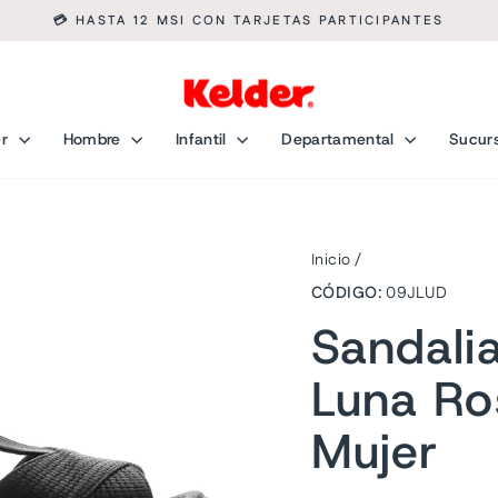
💰 COMPRA FÁCIL CON KUESKI PAY, MERCADO PAGO Y PAYPA
diapositivas
pausa
er
Hombre
Infantil
Departamental
Sucur
Inicio
/
CÓDIGO:
09JLUD
Sandali
Luna Ro
Mujer