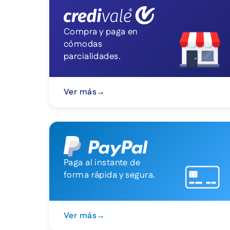
Compra y paga en
cómodas
parcialidades.
Ver más
→
Paga al instante de
forma rápida y segura.
Ver más
→