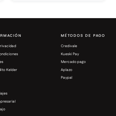
ORMACIÓN
MÉTODOS DE PAGO
privacidad
Credivale
ondiciones
Kueski Pay
es
Mercado pago
dito Kelder
Aplazo
+
Paypal
iajes
presarial
bajo