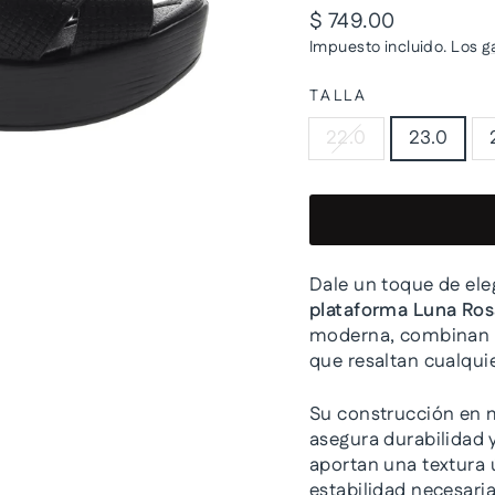
Precio
$ 749.00
habitual
Impuesto incluido. Los
g
TALLA
22.0
23.0
Dale un toque de eleg
plataforma Luna Ros
moderna, combinan un
que resaltan cualqui
Su construcción en m
asegura durabilidad y
aportan una textura 
estabilidad necesari