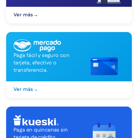
Ver más
→
Paga fácil y seguro con
tarjeta, efectivo o
transferencia.
Ver más
→
Paga en quincenas sin
tarjeta de crédito.