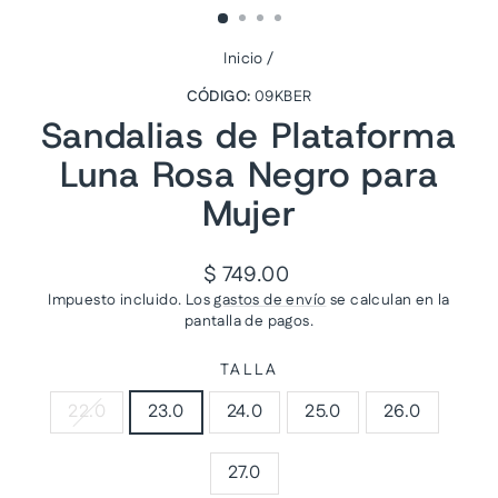
Inicio
/
CÓDIGO:
09KBER
Sandalias de Plataforma
Luna Rosa Negro para
Mujer
Precio
$ 749.00
habitual
Impuesto incluido. Los
gastos de envío
se calculan en la
pantalla de pagos.
TALLA
22.0
23.0
24.0
25.0
26.0
27.0