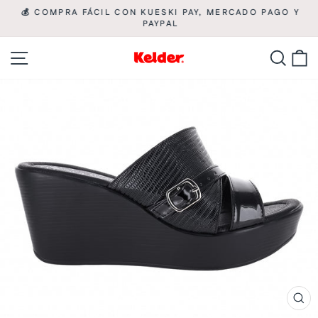
Ir
💰 COMPRA FÁCIL CON KUESKI PAY, MERCADO PAGO Y

directamente
PAYPAL
diapositivas
pausa
al
Navegación
Busca
C
contenido
CE
(ES