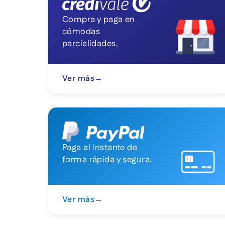
Compra y paga en
cómodas
parcialidades.
Ver más
→
Paga al instante de
forma rápida y segura.
Ver más
→