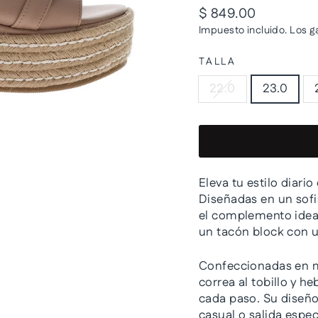
Precio
$ 849.00
habitual
Impuesto incluido. Los
g
TALLA
22.0
23.0
Eleva tu estilo diario
Diseñadas en un sofi
el complemento idea
un tacón block con 
Confeccionadas en ma
correa al tobillo y h
cada paso. Su diseño 
casual o salida espec