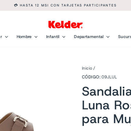
💳 HASTA 12 MSI CON TARJETAS PARTICIPANTES
diapositivas
pausa
er
Hombre
Infantil
Departamental
Sucur
Inicio
/
CÓDIGO:
09JLUL
Sandali
Luna Ro
para Mu