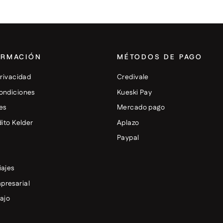
ORMACIÓN
MÉTODOS DE PAGO
privacidad
Credivale
ondiciones
Kueski Pay
es
Mercado pago
dito Kelder
Aplazo
+
Paypal
iajes
presarial
bajo