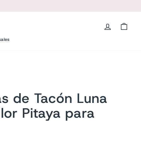
L
Ingresar
Carrit
sales
as de Tacón Luna
lor Pitaya para