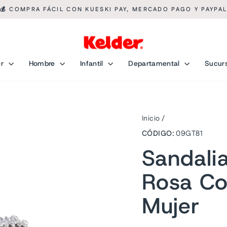
💰 COMPRA FÁCIL CON KUESKI PAY, MERCADO PAGO Y PAYPA
diapositivas
pausa
er
Hombre
Infantil
Departamental
Sucur
Inicio
/
CÓDIGO:
09GT81
Sandali
Rosa Co
Mujer