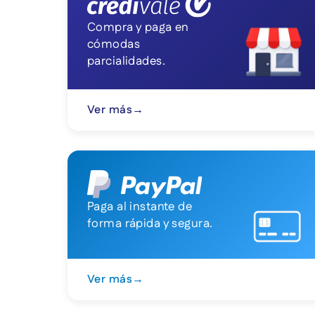
Compra y paga en
cómodas
parcialidades.
Ver más
→
Paga al instante de
forma rápida y segura.
Ver más
→