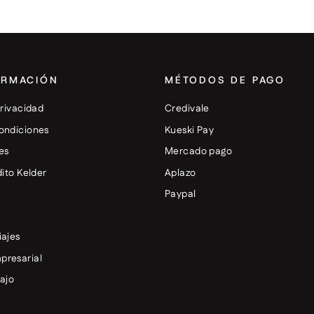
ORMACIÓN
MÉTODOS DE PAGO
privacidad
Credivale
ondiciones
Kueski Pay
es
Mercado pago
dito Kelder
Aplazo
+
Paypal
iajes
presarial
bajo