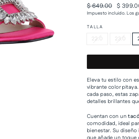
Precio
Precio
$ 649.00
$ 399.
habitual
de
Impuesto incluido. Los
g
oferta
TALLA
22.0
23.0
Eleva tu estilo con 
vibrante color pitay
cada paso, estas zap
detalles brillantes q
Cuentan con un
tac
comodidad, ideal para
bienestar. Su diseño 
que añade un toque d