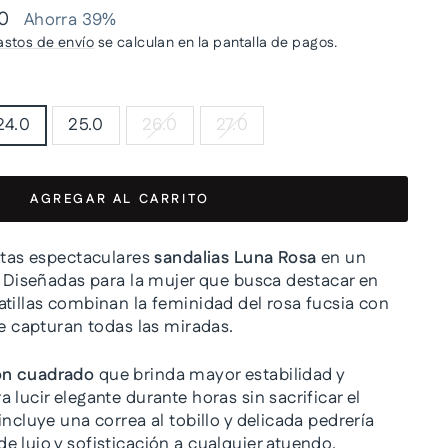
00
Ahorra 39%
astos de envío
se calculan en la pantalla de pagos.
24.0
25.0
26.0
27.0
AGREGAR AL CARRITO
estas espectaculares
sandalias Luna Rosa
en un
a. Diseñadas para la mujer que busca destacar en
atillas combinan la feminidad del rosa fucsia con
ue capturan todas las miradas.
ón cuadrado
que brinda mayor estabilidad y
 lucir elegante durante horas sin sacrificar el
incluye una correa al tobillo y delicada pedrería
e lujo y sofisticación a cualquier atuendo.