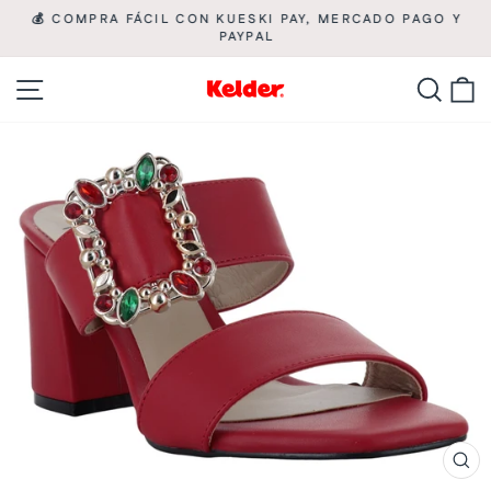
Ir
💰 COMPRA FÁCIL CON KUESKI PAY, MERCADO PAGO Y

directamente
PAYPAL
diapositivas
pausa
al
Navegación
Busca
C
contenido
CE
(ES