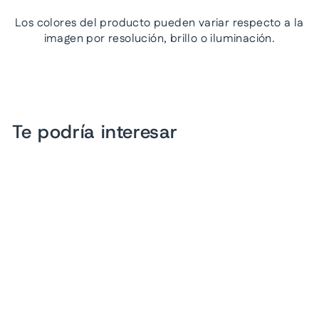
Los colores del producto pueden variar respecto a la
imagen por resolución, brillo o iluminación.
Te podría interesar
Oferta
Sandalias Luna Rosa Rojo
para Mujer
Precio
Precio
$ 649.00
$ 399.00
habitual
de
Ahorra 39%
oferta