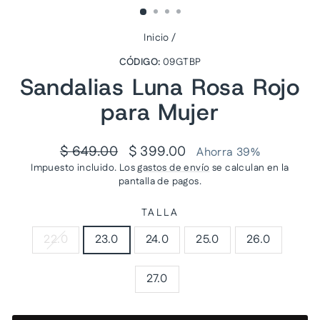
Inicio
/
CÓDIGO:
09GTBP
Sandalias Luna Rosa Rojo
para Mujer
Precio
Precio
$ 649.00
$ 399.00
Ahorra 39%
habitual
de
Impuesto incluido. Los
gastos de envío
se calculan en la
oferta
pantalla de pagos.
TALLA
22.0
23.0
24.0
25.0
26.0
27.0