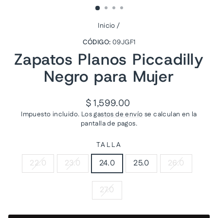
Inicio
/
CÓDIGO:
09JGF1
Zapatos Planos Piccadilly
Negro para Mujer
Precio
$ 1,599.00
habitual
Impuesto incluido. Los
gastos de envío
se calculan en la
pantalla de pagos.
TALLA
22.0
23.0
24.0
25.0
26.0
27.0