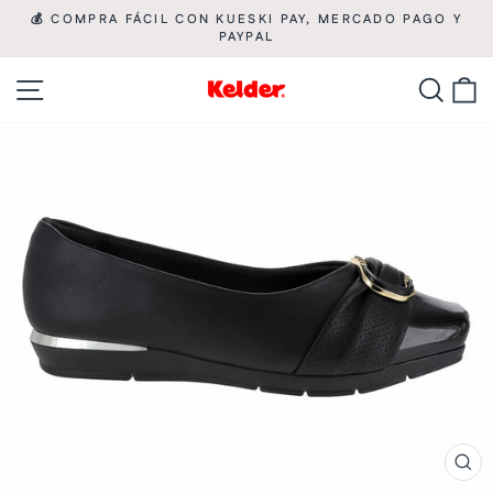
Ir
💰 COMPRA FÁCIL CON KUESKI PAY, MERCADO PAGO Y

directamente
PAYPAL
diapositivas
pausa
al
Navegación
Busca
C
contenido
CE
(ES