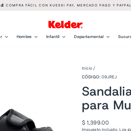
💰 COMPRA FÁCIL CON KUESKI PAY, MERCADO PAGO Y PAYPA
diapositivas
pausa
er
Hombre
Infantil
Departamental
Sucur
Inicio
/
CÓDIGO:
09JREJ
Sandalia
para Mu
Precio
$ 1,399.00
habitual
Impuesto incluido. Los
g