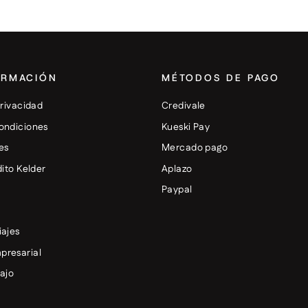
ORMACIÓN
MÉTODOS DE PAGO
privacidad
Credivale
ondiciones
Kueski Pay
es
Mercado pago
dito Kelder
Aplazo
+
Paypal
iajes
presarial
bajo