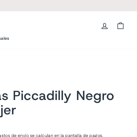
L
Ingresar
Carrit
sales
s Piccadilly Negro
jer
astos de envío
se calculan en la pantalla de pagos.