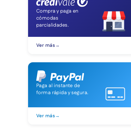
Compra y paga en
cómodas
parcialidades.
Ver más
→
Paga al instante de
forma rápida y segura.
Ver más
→