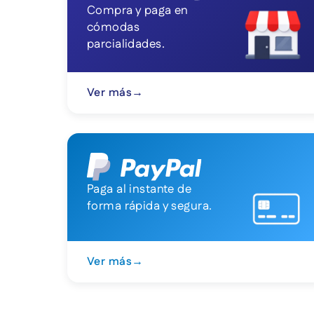
Compra y paga en
cómodas
parcialidades.
Ver más
→
Paga al instante de
forma rápida y segura.
Ver más
→