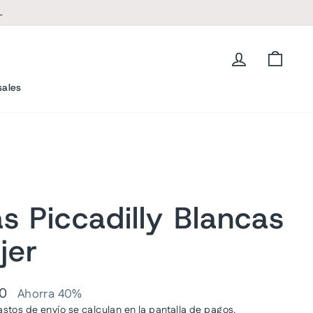
L
Ingresar
Carrit
sales
s Piccadilly Blancas
jer
00
Ahorra 40%
astos de envío
se calculan en la pantalla de pagos.