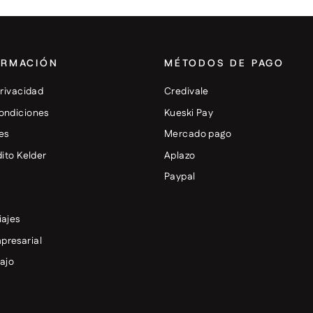
ORMACIÓN
MÉTODOS DE PAGO
privacidad
Credivale
ondiciones
Kueski Pay
es
Mercado pago
dito Kelder
Aplazo
+
Paypal
iajes
presarial
bajo