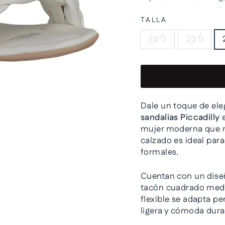
oferta
TALLA
22.0
23.0
Dale un toque de eleg
sandalias Piccadilly
e
mujer moderna que no
calzado es ideal par
formales.
Cuentan con un diseñ
tacón cuadrado medio
flexible se adapta p
ligera y cómoda duran