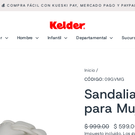
💰 COMPRA FÁCIL CON KUESKI PAY, MERCADO PAGO Y PAYPA
diapositivas
pausa
er
Hombre
Infantil
Departamental
Sucur
Inicio
/
CÓDIGO:
09GVMG
Sandalia
para Mu
Precio
Precio
$ 999.00
$ 599.
habitual
de
Impuesto incluido. Los
g