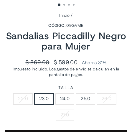
Inicio
/
CÓDIGO:
09GVME
Sandalias Piccadilly Negro
para Mujer
Precio
Precio
$ 869.00
$ 599.00
Ahorra 31%
habitual
de
Impuesto incluido. Los
gastos de envío
se calculan en la
oferta
pantalla de pagos.
TALLA
22.0
23.0
24.0
25.0
26.0
27.0