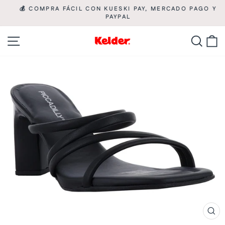
Ir
💰 COMPRA FÁCIL CON KUESKI PAY, MERCADO PAGO Y

directamente
PAYPAL
diapositivas
pausa
al
Navegación
Busca
C
contenido
CE
(ES