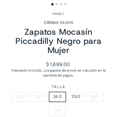
Inicio
/
CÓDIGO:
09JGF6
Zapatos Mocasín
Piccadilly Negro para
Mujer
Precio
$ 1,699.00
habitual
Impuesto incluido. Los
gastos de envío
se calculan en la
pantalla de pagos.
TALLA
22.0
23.0
24.0
25.0
26.0
27.0