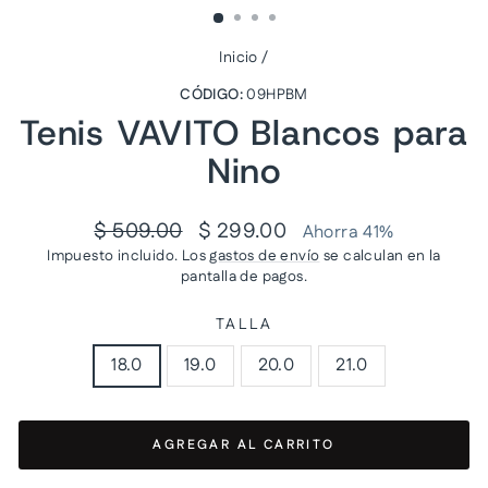
Inicio
/
CÓDIGO:
09HPBM
Tenis VAVITO Blancos para
Nino
Precio
Precio
$ 509.00
$ 299.00
Ahorra 41%
habitual
de
Impuesto incluido. Los
gastos de envío
se calculan en la
oferta
pantalla de pagos.
TALLA
18.0
19.0
20.0
21.0
AGREGAR AL CARRITO