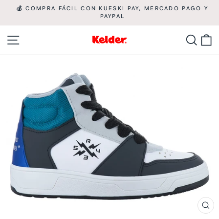
Ir
💰 COMPRA FÁCIL CON KUESKI PAY, MERCADO PAGO Y

directamente
PAYPAL
diapositivas
pausa
al
Navegación
Busca
C
contenido
CE
(ES