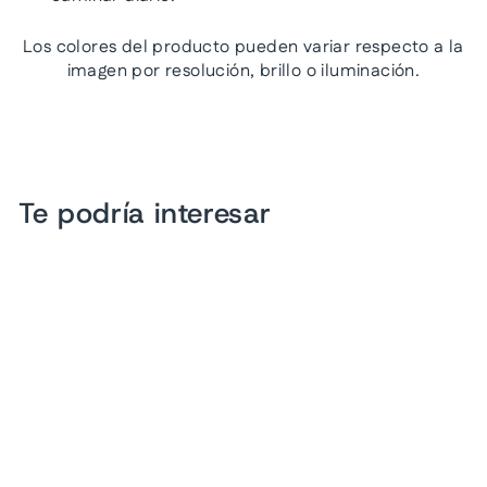
Los colores del producto pueden variar respecto a la
imagen por resolución, brillo o iluminación.
Te podría interesar
Oferta
Tenis VAVITO Azul Marino
para Niño
Precio
Precio
$ 509.00
$ 299.00
habitual
de
Ahorra 41%
oferta