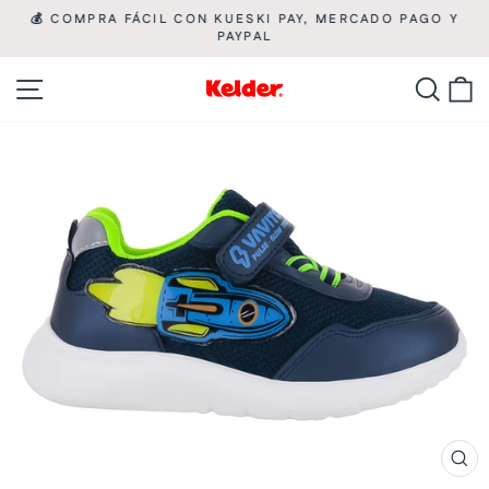
Ir
💰 COMPRA FÁCIL CON KUESKI PAY, MERCADO PAGO Y

directamente
PAYPAL
diapositivas
pausa
al
Navegación
Busca
C
contenido
CE
(ES