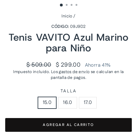
Inicio
/
CÓDIGO:
09J9D2
Tenis VAVITO Azul Marino
para Niño
Precio
Precio
$ 509.00
$ 299.00
Ahorra 41%
habitual
de
Impuesto incluido. Los
gastos de envío
se calculan en la
oferta
pantalla de pagos.
TALLA
15.0
16.0
17.0
AGREGAR AL CARRITO