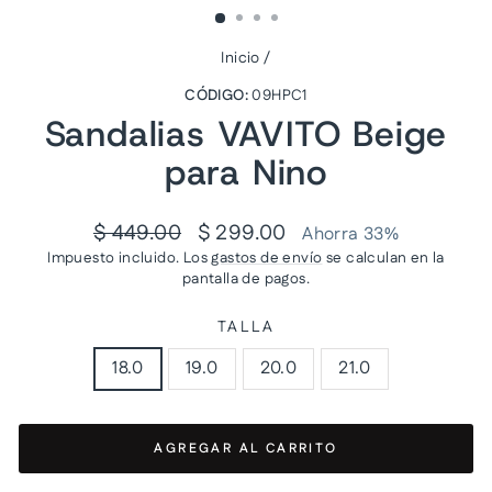
Inicio
/
CÓDIGO:
09HPC1
Sandalias VAVITO Beige
para Nino
Precio
Precio
$ 449.00
$ 299.00
Ahorra 33%
habitual
de
Impuesto incluido. Los
gastos de envío
se calculan en la
oferta
pantalla de pagos.
TALLA
18.0
19.0
20.0
21.0
AGREGAR AL CARRITO