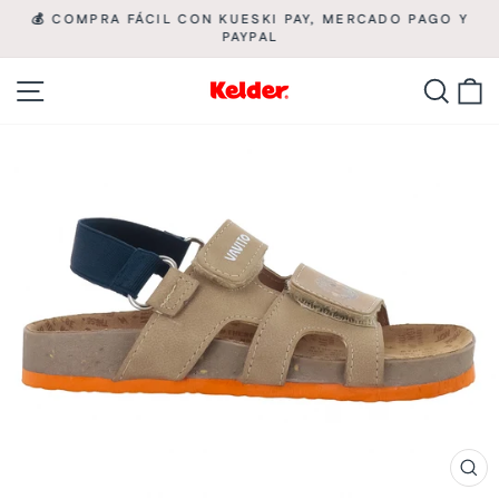
Ir
💰 COMPRA FÁCIL CON KUESKI PAY, MERCADO PAGO Y

directamente
PAYPAL
diapositivas
pausa
al
Navegación
Busca
C
contenido
CE
(ES