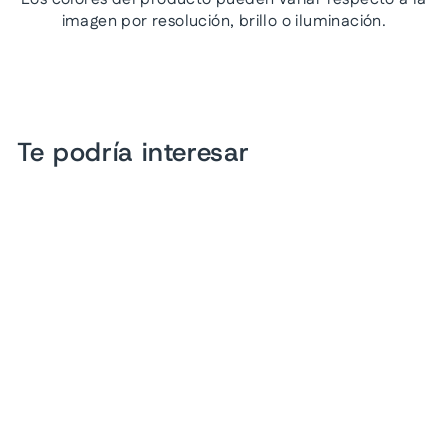
imagen por resolución, brillo o iluminación.
Te podría interesar
Oferta
Sandalias VAVITO Beige
para Nino
Precio
Precio
$ 449.00
$ 299.00
habitual
de
Ahorra 33%
oferta