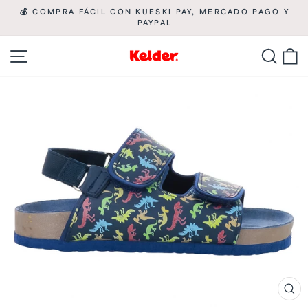
Ir
💰 COMPRA FÁCIL CON KUESKI PAY, MERCADO PAGO Y

directamente
PAYPAL
diapositivas
pausa
al
Navegación
Busca
C
contenido
CE
(ES