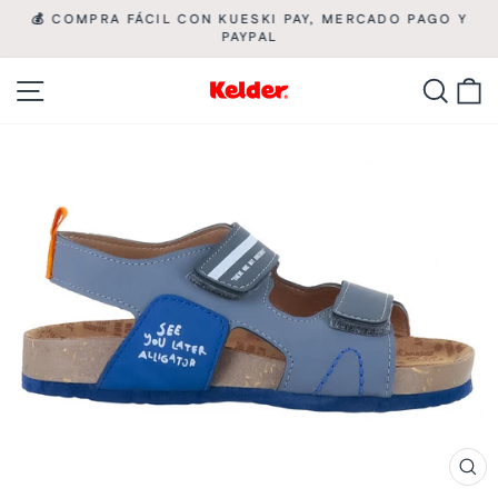
Ir
💰 COMPRA FÁCIL CON KUESKI PAY, MERCADO PAGO Y

directamente
PAYPAL
diapositivas
pausa
al
Navegación
Busca
C
contenido
CE
(ES