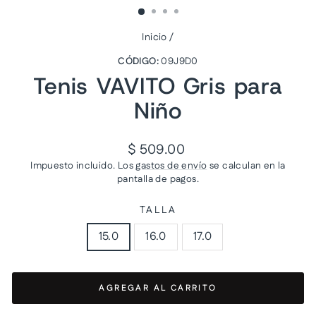
Inicio
/
CÓDIGO:
09J9D0
Tenis VAVITO Gris para
Niño
Precio
$ 509.00
habitual
Impuesto incluido. Los
gastos de envío
se calculan en la
pantalla de pagos.
TALLA
15.0
16.0
17.0
AGREGAR AL CARRITO