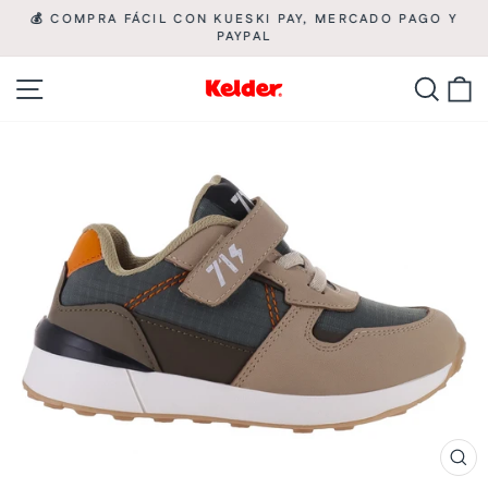
Ir
💰 COMPRA FÁCIL CON KUESKI PAY, MERCADO PAGO Y

directamente
PAYPAL
diapositivas
pausa
al
Navegación
Busca
C
contenido
CE
(ES