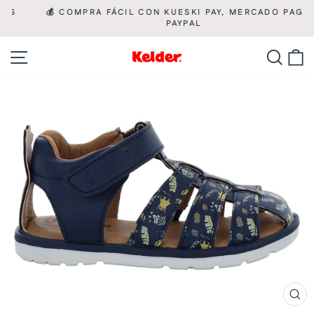
Ir
💰 COMPRA FÁCIL CON KUESKI PAY, MERCADO PAGO Y

directamente
PAYPAL
diapositivas
pausa
al
Navegación
Busca
C
contenido
CE
(ES