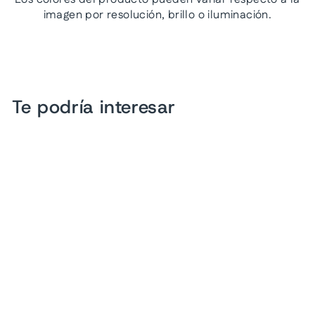
imagen por resolución, brillo o iluminación.
Te podría interesar
Oferta
Sandalias VAVITO Color
Marino para Niño
Precio
Precio
$ 389.00
$ 249.00
habitual
de
Ahorra 36%
oferta