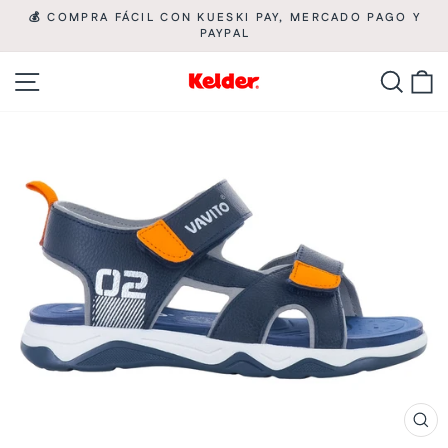
Ir
💰 COMPRA FÁCIL CON KUESKI PAY, MERCADO PAGO Y

directamente
PAYPAL
diapositivas
pausa
al
Navegación
Busca
C
contenido
CE
(ES