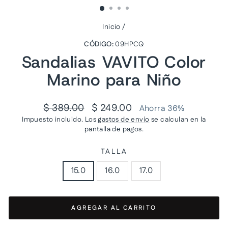
Inicio
/
CÓDIGO:
09HPCQ
Sandalias VAVITO Color
Marino para Niño
Precio
Precio
$ 389.00
$ 249.00
Ahorra 36%
habitual
de
Impuesto incluido. Los
gastos de envío
se calculan en la
oferta
pantalla de pagos.
TALLA
15.0
16.0
17.0
AGREGAR AL CARRITO