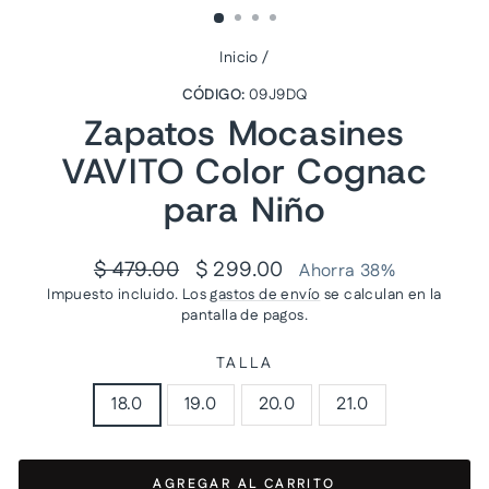
Inicio
/
CÓDIGO:
09J9DQ
Zapatos Mocasines
VAVITO Color Cognac
para Niño
Precio
Precio
$ 479.00
$ 299.00
Ahorra 38%
habitual
de
Impuesto incluido. Los
gastos de envío
se calculan en la
oferta
pantalla de pagos.
TALLA
18.0
19.0
20.0
21.0
AGREGAR AL CARRITO