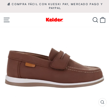
Ir
💰 COMPRA FÁCIL CON KUESKI PAY, MERCADO PAGO Y

directamente
PAYPAL
diapositivas
pausa
al
Navegación
Busca
C
contenido
CE
(ES