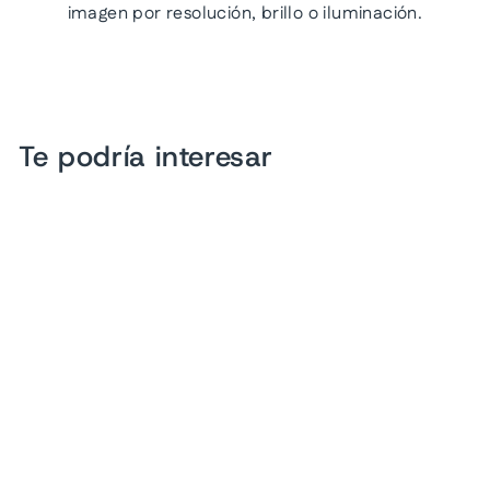
imagen por resolución, brillo o iluminación.
Te podría interesar
Oferta
Zapatos Mocasines
VAVITO Color Cognac para
Niño
Precio
Precio
$ 479.00
$ 299.00
habitual
de
Ahorra 38%
oferta