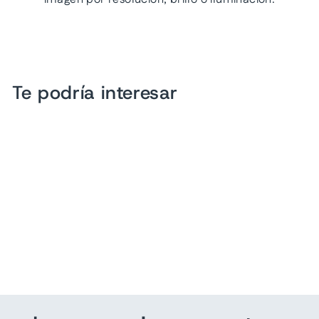
Te podría interesar
Tenis VAVITO Blanco y
Negro para Nino
$ 559.00