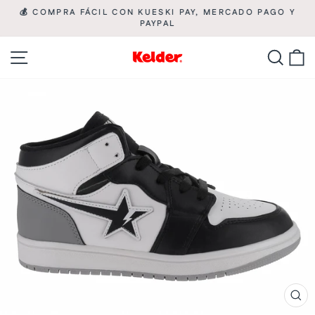
Ir
💰 COMPRA FÁCIL CON KUESKI PAY, MERCADO PAGO Y

directamente
PAYPAL
diapositivas
pausa
al
Navegación
Busca
C
contenido
CE
(ES