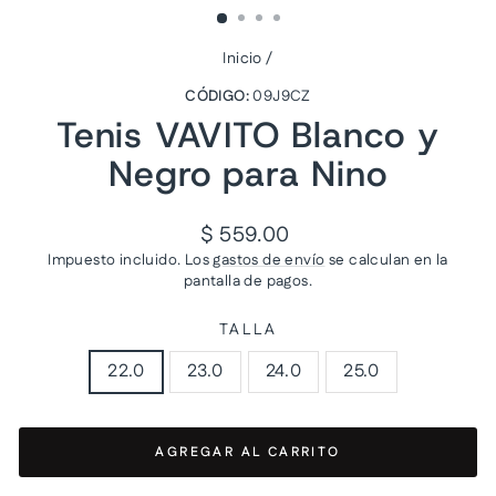
Inicio
/
CÓDIGO:
09J9CZ
Tenis VAVITO Blanco y
Negro para Nino
Precio
$ 559.00
habitual
Impuesto incluido. Los
gastos de envío
se calculan en la
pantalla de pagos.
TALLA
22.0
23.0
24.0
25.0
AGREGAR AL CARRITO