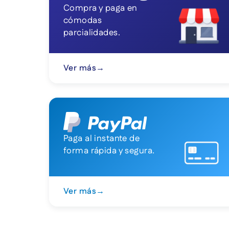
Compra y paga en
cómodas
parcialidades.
Ver más
→
Paga al instante de
forma rápida y segura.
Ver más
→