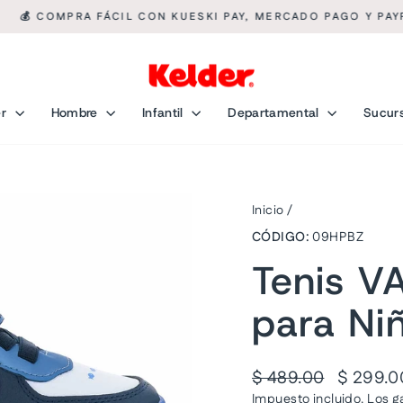
💰 COMPRA FÁCIL CON KUESKI PAY, MERCADO PAGO Y PAYPA
diapositivas
pausa
er
Hombre
Infantil
Departamental
Sucur
Inicio
/
CÓDIGO:
09HPBZ
Tenis V
para Ni
Precio
Precio
$ 489.00
$ 299.
habitual
de
Impuesto incluido. Los
g