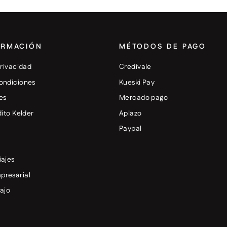
ORMACIÓN
MÉTODOS DE PAGO
privacidad
Credivale
ondiciones
Kueski Pay
es
Mercado pago
dito Kelder
Aplazo
+
Paypal
iajes
presarial
bajo