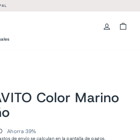
L
Ingresar
Carrit
sales
AVITO Color Marino
ño
00
Ahorra 39%
astos de envío
se calculan en la pantalla de pagos.